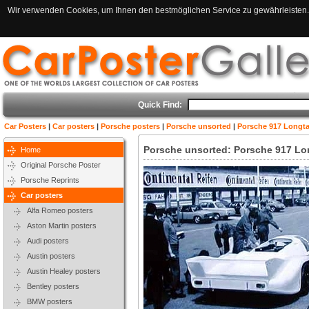
Wir verwenden Cookies, um Ihnen den bestmöglichen Service zu gewährleisten. 
Quick Find:
Car Posters
|
Car posters
|
Porsche posters
|
Porsche unsorted
|
Porsche 917 Longta
Porsche unsorted: Porsche 917 Lo
Home
Original Porsche Poster
Porsche Reprints
Car posters
Alfa Romeo posters
Aston Martin posters
Audi posters
Austin posters
Austin Healey posters
Bentley posters
BMW posters